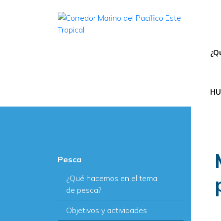
N
¿Q
HU
Pesca
¿Qué hacemos en el tema
de pesca?
Objetivos y actividades