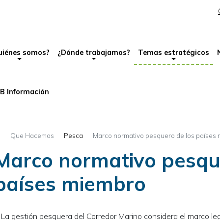
Pasar
al
avegación principal
contenido
principal
uiénes somos?
¿Dónde trabajamos?
Temas estratégicos
B Información
Que Hacemos
Pesca
Marco normativo pesquero de los países
Marco normativo pesqu
países miembro
La gestión pesquera del Corredor Marino considera el marco le