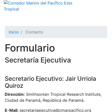
Pasar
al
contenido
principal
Inicio
Contacto
Formulario
Secretaría Ejecutiva
Secretario Ejecutivo: Jair Urriola
Quiroz
Dirección:
Smithsonian Tropical Research Institute,
Ciudad de Panamá, República de Panamá.
E-Mail:
secretariaejecutiva@cmarpacifico.org